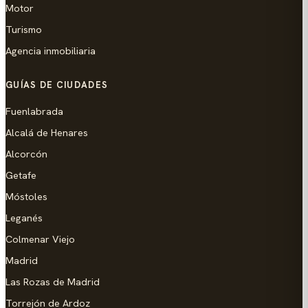
Motor
Turismo
Agencia inmobiliaria
GUÍAS DE CIUDADES
Fuenlabrada
Alcalá de Henares
Alcorcón
Getafe
Móstoles
Leganés
Colmenar Viejo
Madrid
Las Rozas de Madrid
Torrejón de Ardoz