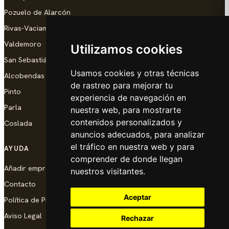
Pozuelo de Alarcón
Rivas-Vaciamadrid
Valdemoro
Utilizamos cookies
San Sebastián de los Reyes
Usamos cookies y otras técnicas
Alcobendas
de rastreo para mejorar tu
Pinto
experiencia de navegación en
Parla
nuestra web, para mostrarte
contenidos personalizados y
Coslada
anuncios adecuados, para analizar
el tráfico en nuestra web y para
AYUDA
comprender de donde llegan
Añadir empresa
nuestros visitantes.
Contacto
Aceptar
Política de Privacidad
Aviso Legal
Rechazar